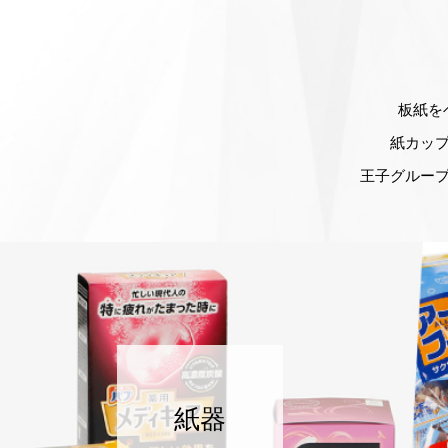
板紙を
紙カッ
王子グルー
紙器