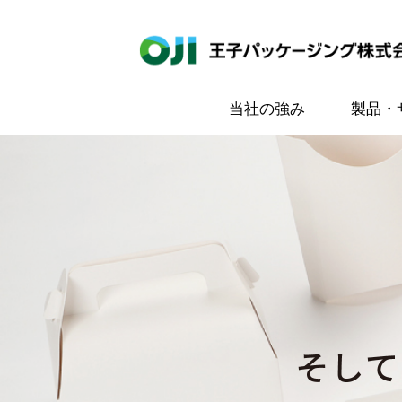
当社の強み
製品・
環境
紙器
美粧
美粧
機能